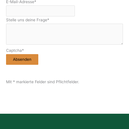
E-Mail-Adresse
*
Stelle uns deine Frage
*
Captcha
*
Absenden
C
o
Mit * markierte Felder sind Pflichtfelder.
m
p
a
n
y
N
a